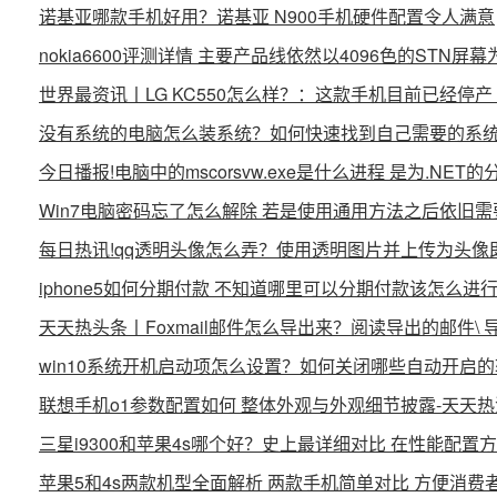
诺基亚哪款手机好用？诺基亚 N900手机硬件配置令人满意
nokia6600评测详情 主要产品线依然以4096色的STN屏
世界最资讯丨LG KC550怎么样？：这款手机目前已经停产 
没有系统的电脑怎么装系统？如何快速找到自己需要的系
今日播报!电脑中的mscorsvw.exe是什么进程 是为.NE
Win7电脑密码忘了怎么解除 若是使用通用方法之后依旧需
每日热讯!qq透明头像怎么弄？使用透明图片并上传为头像
iphone5如何分期付款 不知道哪里可以分期付款该怎么进
天天热头条丨Foxmail邮件怎么导出来？阅读导出的邮件\
win10系统开机启动项怎么设置？如何关闭哪些自动开启
联想手机o1参数配置如何 整体外观与外观细节披露-天天
三星i9300和苹果4s哪个好？史上最详细对比 在性能配置
苹果5和4s两款机型全面解析 两款手机简单对比 方便消费