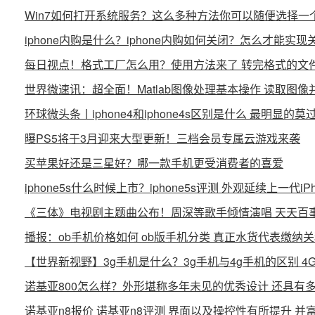
Win7如何打开系统服务？这么多种方法你可以随便选择一
iphone内购是什么？iphone内购如何关闭？怎么才能实
每日视点！格式工厂怎么用？使用方法来了 转完格式的文
世界微速讯：超全面！Matlab图像处理基本操作 读取图
环球微头条丨iphone4和iphone4s区别是什么 最明显的莫
曝PS5将于3月迎来大型更新！三档会员专属云游戏来袭
买苹果好还是三星好？哪一款手机更受消费者的喜爱
iphone5s什么时候上市？iphone5s评测 外观延续上一代i
《三体》电视剧主题曲公布！周深等歌手倾情演唱 天天百
播报：ob手机价格如何 ob版手机分类 真正水货代表缴纳
【世界新视野】3g手机是什么？3g手机与4g手机的区别 
诺基亚800怎么样？外形堪称多年未见的优秀设计 还具有
诺基亚n8报价 诺基亚n8评测 界面以及操控性有所提升 并