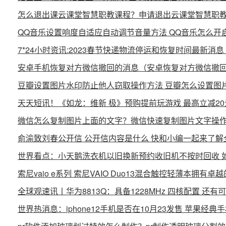
怎么退出课云课堂智慧职教课程？申请退出云课堂智慧职
QQ音乐设置响度自适应自动调节音量方法 QQ音乐怎么开
7*24小时资讯:2023春节快递物流停运和恢复时间最新消息
安卓手机恢复对方微信撤回的消息（安卓恢复对方微信撤
豆瓣设置图片水印防止他人窃取操作方法 豆瓣怎么设置图
天天短讯！《如龙：维新 极》预购提前玩游戏 最高立减20
微信怎么复制图片上面的文字？微信快速复制图片文字操
俞渝致刘春公开信 公开信内容是什么 快和小编一起来了解
世界看点：小天鹅洗衣机以旧换新预约收旧机不按时回收 
索尼vaio e系列 索尼VAIO Duo13混合触控轻薄本拥有卓
全球观速讯丨华为8813Q：具备1228MHz 四核配置 还
世界热消息：iphone12手机是否在10月23发售 苹果经