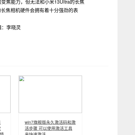
好的变焦能力，但无法和小米13Ultra的长焦
的长焦相机硬件会拥有着十分强劲的表
编辑：李晓灵
统
win7旗舰版永久激活码和激
仅
活步骤 可以使用激活工具
情
来快速激活