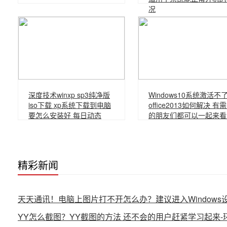
况
深度技术winxp sp3纯净版
Windows10系统激活不
iso下载 xp系统下载到电脑
office2013如何解决 有
要怎么安装好 每日动态
的朋友们都可以一起来看
精彩新闻
天天通讯！电脑上图片打不开怎么办？建议进入Window
YY怎么截图？YY截图的方法 还不会的用户赶紧学习起来-