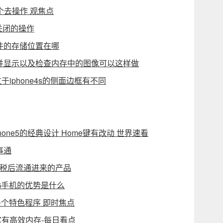
个去操作 观焦点
现关闭的操作
件的存储位置在哪
像并显示以及检查内存中的图像可以这样做
过于iphone4s的侧面边框有不同
Phone5的经典设计 Home键有改动 世界速看
事通
关税后流通进来的产品
4G手机的优势是什么
多个特色程序 即时焦点
富有高效内存-每日看点