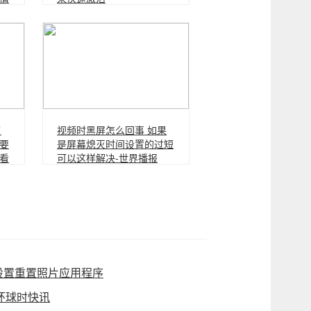
了
视频时黑屏怎么回事 如果
需要
是屏幕熄灭时间设置的过短
看
可以这样解决-世界播报
s设置重置照片应用程序
环球时快讯