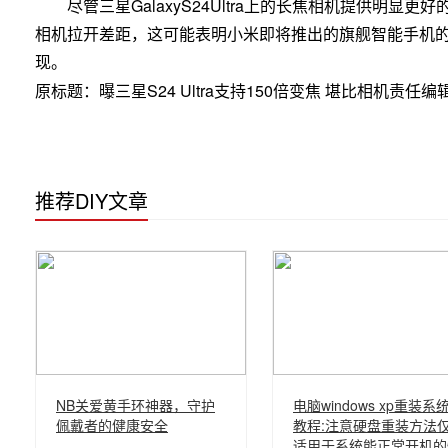
尽管三星GalaxyS24Ultra上的长焦相机提供明显更
相机拉开差距，这可能表明小米即将推出的旗舰智能手机
现。
原标题：曝三星S24 Ultra支持150倍变焦 堪比相机责任
推荐DIY文章
NB关爱黄手环神器，守护
电脑windows xp重装系
佩戴者的健康安全
教程:注意硬盘重装方法
适用于系统能正常开机的