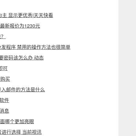
幕为主 显示更优秀|天天快看
最新报价为1230元
统？
T的分发程序 禁用的操作方法也很简单
要密码该怎么办 动态
即可
行购买
 导入邮件的方法是什么
的软件
热消息
方面哪个更加亮眼
者进行选择 当前视讯