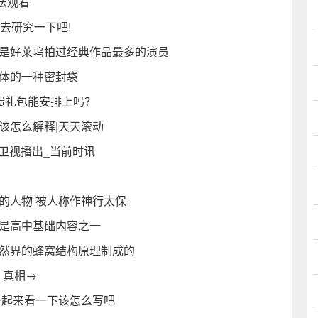
法观看
去研究一下吧!
算是好莱坞拍过经典作品最多的演员
气体的一种密封袋
回馈礼包能安排上吗？
该怎么解释|天天滚动
方卫视播出_当前时讯
的人物 被人称作神行太保
这是高中基础内容之一
自然界的蜂窝结构原理制成的
？真相→
一起来看一下该怎么写吧