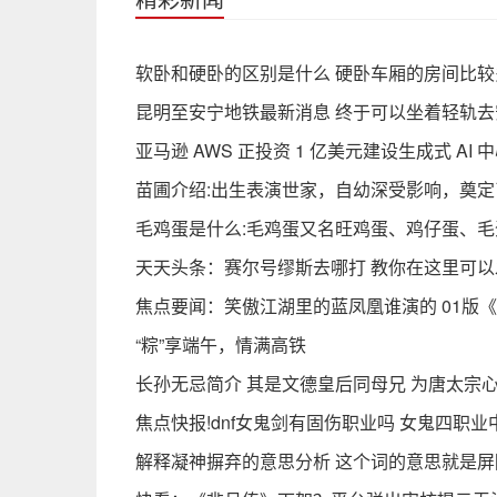
软卧和硬卧的区别是什么 硬卧车厢的房间比较
昆明至安宁地铁最新消息 终于可以坐着轻轨去
亚马逊 AWS 正投资 1 亿美元建设生成式 AI
苗圃介绍:出生表演世家，自幼深受影响，奠
毛鸡蛋是什么:毛鸡蛋又名旺鸡蛋、鸡仔蛋、毛
天天头条：赛尔号缪斯去哪打 教你在这里可
焦点要闻：笑傲江湖里的蓝凤凰谁演的 01版
“粽”享端午，情满高铁
长孙无忌简介 其是文德皇后同母兄 为唐太宗
焦点快报!dnf女鬼剑有固伤职业吗 女鬼四职
解释凝神摒弃的意思分析 这个词的意思就是屏