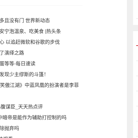
多且没有门 世界新动态
安宁泡温泉、吃美食 |热头条
 中心 以追赶微软和谷歌的步伐
定了演绎之路
蛋等等-每日速读
以发现少主缪斯的斗篷！
《笑傲江湖》中蓝凤凰的扮演者是李菲
心腹谋臣_天天热点评
业中暗帝是能作为辅助打控制的吗
除抛弃吗