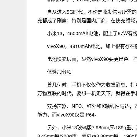
自从进入5G时代，不论是收发信号所需
充都成了刚需；特别是国内厂商，在快充领域
小米13，4500mAh电池，配上了67W
vivoX90，4810mAh电池，加上很有存
电池快充层面，显然vivoX90要更出色一
体验加分项
曾几何时，手机不仅仅作为收发消息、打
万物互联的时代，要想一机走天下，就得在手
双扬声器、NFC、红外和X轴线性马达，这
能力，而vivoX90仅是IP64。
另外，小米13玻璃版7.98mm厚/189g重、
8.45mm厚/200g重、素皮版8.88mm厚、19