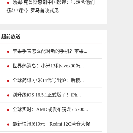
汤姆·克鲁斯感谢中国影迷：很想念他们
《碟中谍7》罗马首映式见！
超前放送
苹果手表怎么配对新的手机？苹果...
世界热消息：小米13和vivox90怎...
全球简讯:小米14代号出炉：后稷...
别升级iOS 16.5.1正式版了！iPh...
全球实时：AMD或发布锐龙7 5700...
最新快讯!619元！Redmi 12C清仓大促