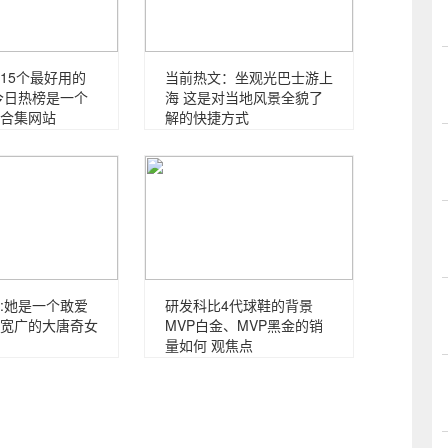
15个最好用的
当前热文：坐观光巴士游上
今日热榜是一个
海 这是对当地风景全貌了
合集网站
解的快捷方式
:她是一个敢爱
研发科比4代球鞋的背景
宽广的大唐奇女
MVP白金、MVP黑金的销
量如何 观焦点