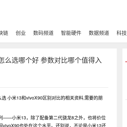
块链
创业
数码频道
智能硬件
数据频道
科技
90怎么选哪个好 参数对比哪个值得入
么选 小米13和vivoX90区别对比的相关资料,需要的朋
列——小米13，除了配备第二代骁龙8之外，也将价位
ivoX90也处在这个水平。还别说，不论是小米13还