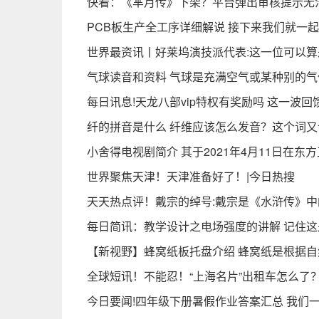
快看：《芈月传》下架？平台弹出审核提示无
PCB板生产全工序详细解说 接下来我们就一起
世界最资讯丨好莱坞演技派代表:这一位可以
气球读音和资料 气球是充满空气或某种别的
每日讯息!天龙八部vip特权有奖励吗 这一波
纤的拼音是什么 纤维应该怎么发音？这个词又
小舍得电视剧简介 其于2021年4月11日在东
世界聚焦天津！天津准备好了！|今日热搜
天天热点评！戴宗的绰号:戴宗是《水浒传》中
每日简讯：教学设计之电场强度的讲解 记住
【新视野】蜂窝纸板托盘介绍 蜂窝纸是根据
全球短讯！不能忍！“上海名片”出租车怎么了
今日要闻!四年级下册暑假作业答案汇总 我们