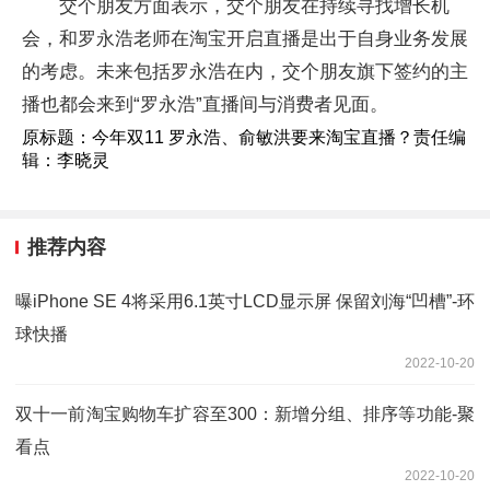
交个朋友方面表示，交个朋友在持续寻找增长机
会，和罗永浩老师在淘宝开启直播是出于自身业务发展
的考虑。未来包括罗永浩在内，交个朋友旗下签约的主
播也都会来到“罗永浩”直播间与消费者见面。
原标题：今年双11 罗永浩、俞敏洪要来淘宝直播？责任编
辑：李晓灵
推荐内容
曝iPhone SE 4将采用6.1英寸LCD显示屏 保留刘海“凹槽”-环
球快播
2022-10-20
双十一前淘宝购物车扩容至300：新增分组、排序等功能-聚
看点
2022-10-20